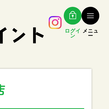
ログイ
メニュ
ン
ー
店