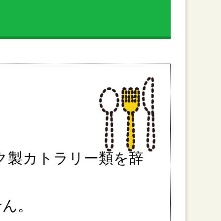
ク製カトラリー類を辞
せん。