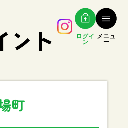
ログイ
メニュ
ン
ー
場町