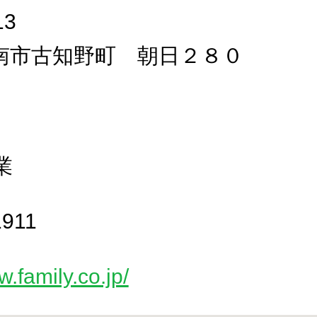
13
南市古知野町 朝日２８０
業
1911
w.family.co.jp/