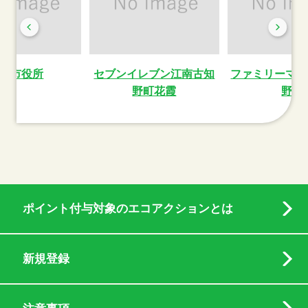
南市役所
セブンイレブン江南古知
ファミリーマー
野町花霞
野町
ポイント付与対象のエコアクションとは
新規登録