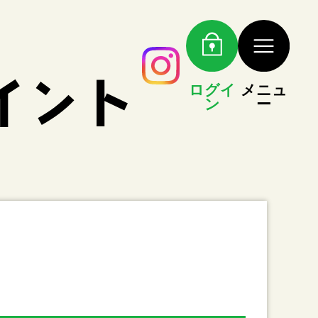
ログイ
メニュ
ン
ー