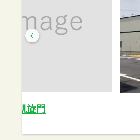
喫茶凱旋門