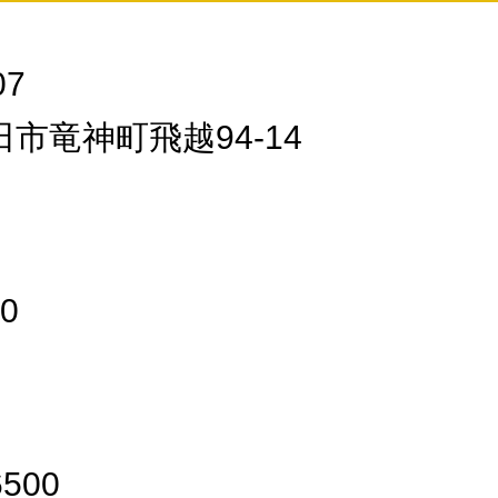
07
市竜神町飛越94-14
00
6500