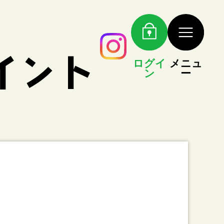
ログイ
メニュ
ン
ー