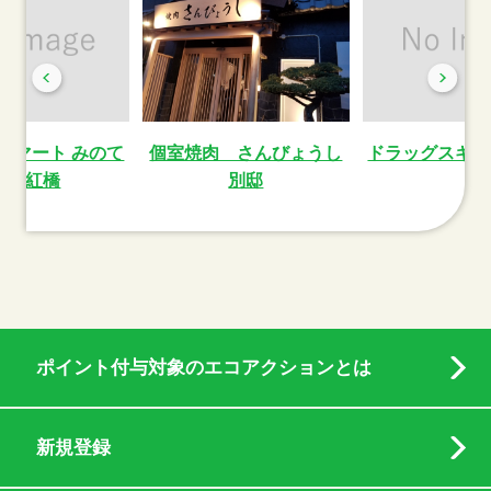
ーマート みのて
個室焼肉 さんびょうし
ドラッグスギヤ
つ彩紅橋
別邸
ポイント付与対象のエコアクションとは
新規登録