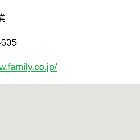
業
4605
w.family.co.jp/