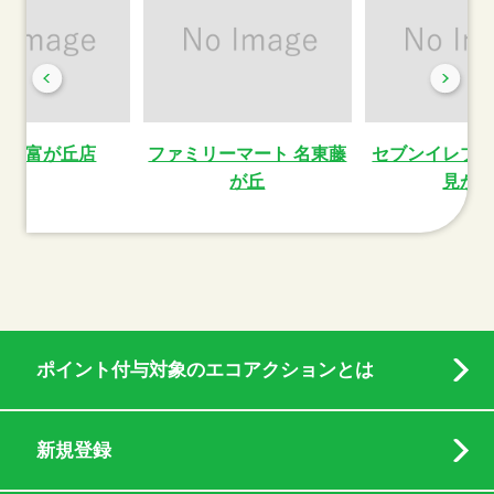
薬局富が丘店
ファミリーマート 名東藤
セブンイレブ
が丘
見が
ポイント付与対象のエコアクションとは
新規登録