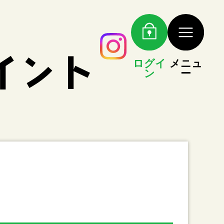
ログイ
メニュ
ン
ー