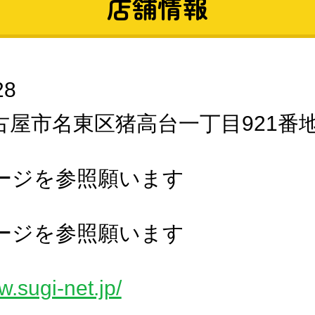
店舗情報
28
古屋市名東区猪高台一丁目921番
ージを参照願います
ージを参照願います
w.sugi-net.jp/