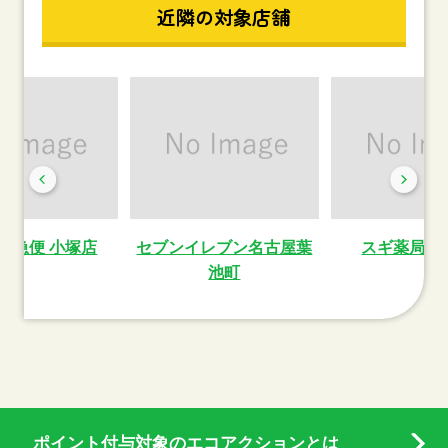
近隣の対象店舗
ト急便 小塚店
セブンイレブン名古屋葉
スギ薬局太
池町
ポイント付与対象のエコアクションとは