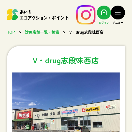
ログイン
メニュー
TOP
>
対象店舗一覧・検索
>
V・drug志段味西店
V・drug志段味西店