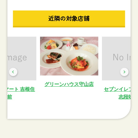
近隣の対象店舗
グリーンハウス守山店
ーマート 吉根住
セブンイレブ
宅前
志段味