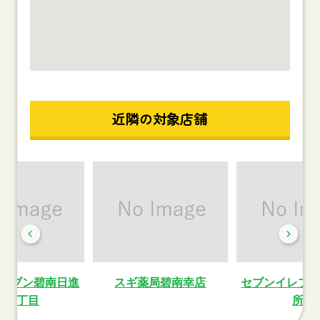
近隣の対象店舗
レブン碧南日進
スギ薬局碧南幸店
セブンイレブ
町２丁目
所前