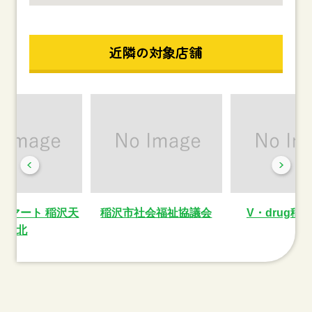
近隣の対象店舗
ーマート 稲沢天
稲沢市社会福祉協議会
V・drug稲
池北