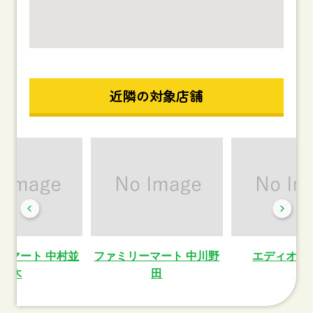
近隣の対象店舗
ーマート 中村並
ファミリーマート 中川野
エディオン
木
田