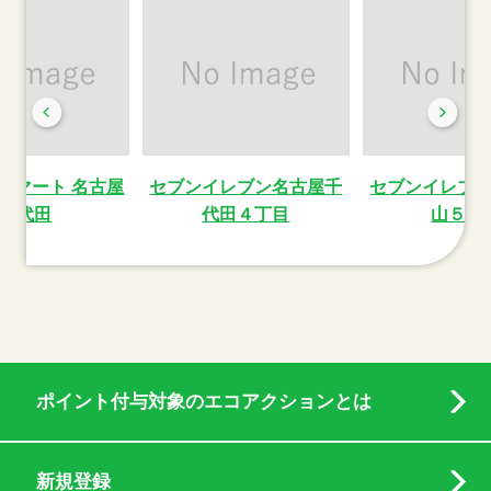
ーマート 名古屋
セブンイレブン名古屋千
セブンイレブ
千代田
代田４丁目
山５丁
ポイント付与対象のエコアクションとは
新規登録