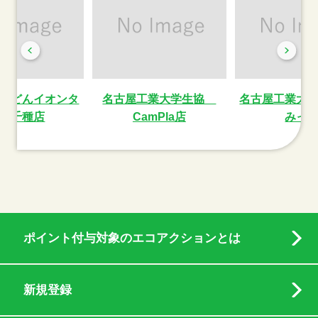
うどんイオンタ
名古屋工業大学生協
名古屋工業大
ン千種店
CamPla店
みっ
ポイント付与対象のエコアクションとは
新規登録