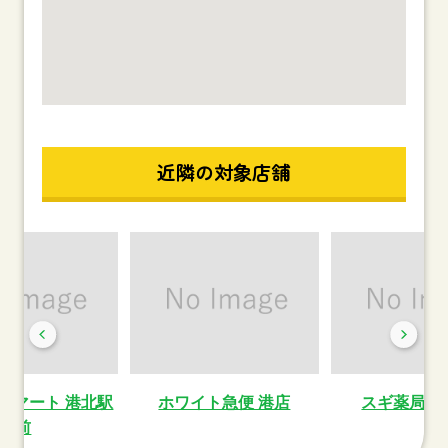
近隣の対象店舗
ーマート 港北駅
ホワイト急便 港店
スギ薬局中
前