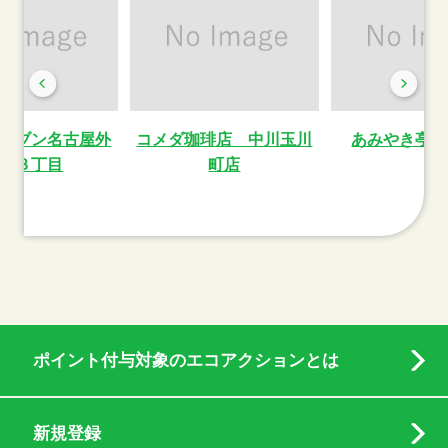
レブン名古屋外
コメダ珈琲店 中川玉川
あみやき亭 
町３丁目
町店
ポイント付与対象のエコアクションとは
新規登録