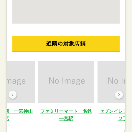
近隣の対象店舗
琲店 一宮神山
ファミリーマート 名鉄
セブンイレブ
店
一宮駅
２丁