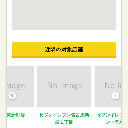
近隣の対象店舗
薬局東新町店
セブンイレブン名古屋新
セブンイレブ
栄１丁目
ントラル