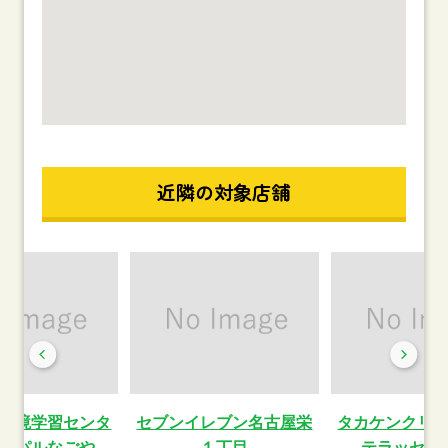
近隣の対象店舗
環境学習センタ
セブンイレブン名古屋栄
タカケンクリ
コパルなごや
１丁目
テラッセ納