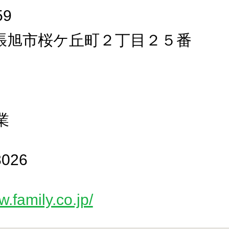
59
張旭市桜ケ丘町２丁目２５番
業
3026
w.family.co.jp/