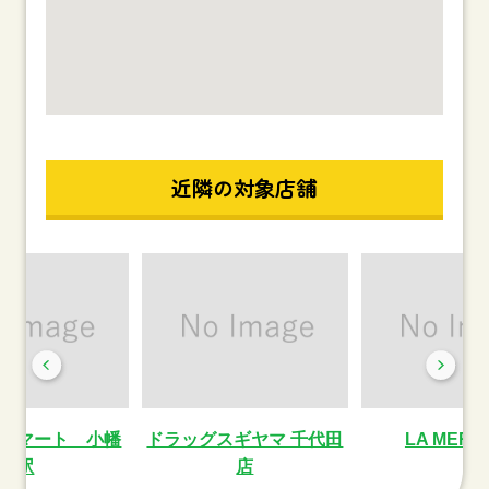
近隣の対象店舗
ーマート 小幡
ドラッグスギヤマ 千代田
LA MER
駅
店