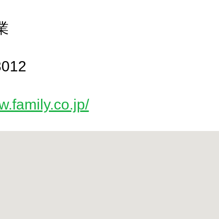
業
8012
w.family.co.jp/