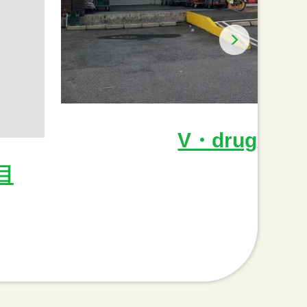
V・drug天
目