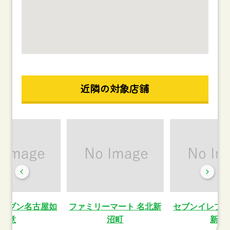
近隣の対象店舗
レブン名古屋如
ファミリーマート 名北新
セブンイレブ
意
沼町
新町