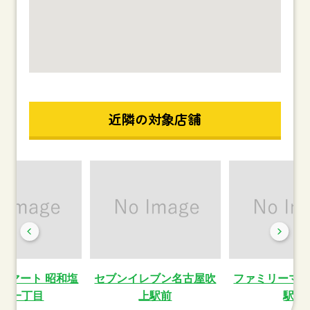
近隣の対象店舗
ーマート 昭和塩
セブンイレブン名古屋吹
ファミリーマ
通一丁目
上駅前
駅南