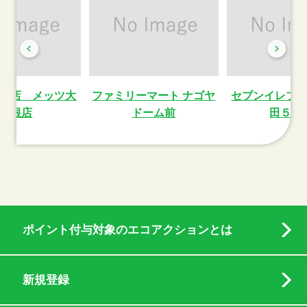
琲店 メッツ大
ファミリーマート ナゴヤ
セブンイレブ
曽根店
ドーム前
田５丁
ポイント付与対象のエコアクションとは
新規登録