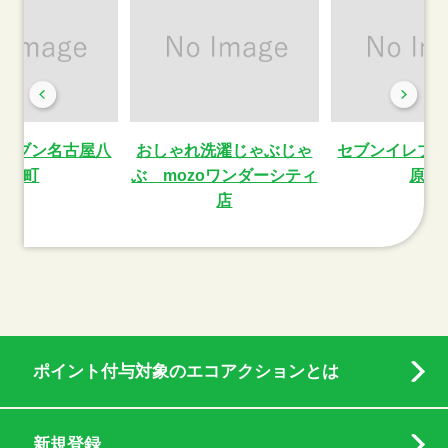
レブン名古屋八
おしゃれ洗濯じゃぶじゃ
セブンイレブ
筋町
ぶ mozoワンダーシティ
原町
店
ポイント付与対象のエコアクションとは
新規登録