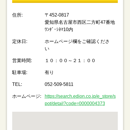
住所:
〒452-0817
愛知県名古屋市西区二方町47番地
ﾜﾝﾀﾞｰｼﾈﾏ10内
定休日:
ホームページ欄をご確認くださ
い
営業時間:
１０：００～２１：００
駐車場:
有り
TEL:
052-509-5811
ホームページ:
https://search.edion.co.jp/e_store/s
pot/detail?code=0000004373