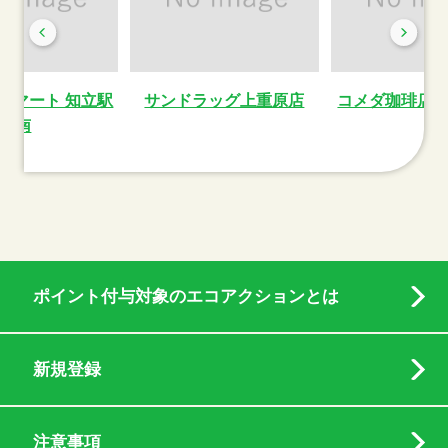
ーマート 知立駅
サンドラッグ上重原店
コメダ珈琲店
南
ポイント付与対象のエコアクションとは
新規登録
注意事項