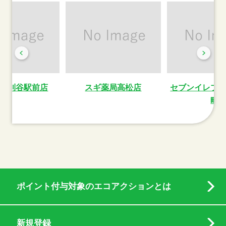
局刈谷駅前店
スギ薬局高松店
セブンイレブ
町
ポイント付与対象のエコアクションとは
新規登録