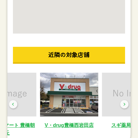
近隣の対象店舗
ーマート 豊橋朝
V・drug豊橋西岩田店
スギ薬局西
丘