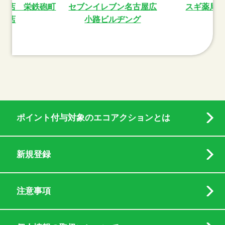
琲店 栄鉄砲町
セブンイレブン名古屋広
スギ薬局
店
小路ビルヂング
ポイント付与対象のエコアクションとは
新規登録
注意事項