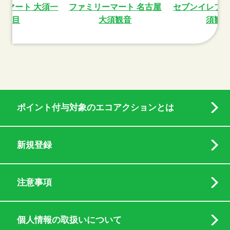
ーマート 大須一
ファミリーマート 名古屋
セブンイレブ
丁目
大須観音
須観
ポイント付与対象のエコアクションとは
新規登録
注意事項
個人情報の取扱いについて