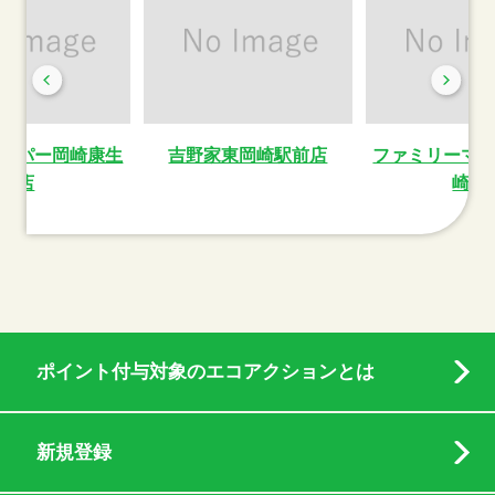
ーパー岡崎康生
吉野家東岡崎駅前店
ファミリーマ
店
崎駅
ポイント付与対象のエコアクションとは
新規登録