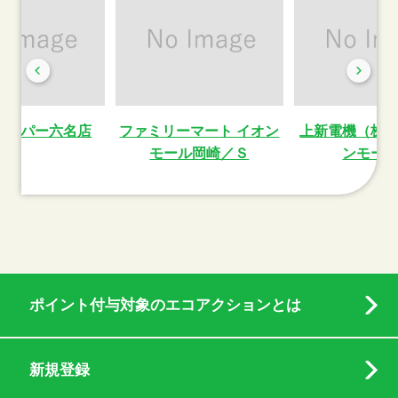
スーパー六名店
ファミリーマート イオン
上新電機（株
モール岡崎／Ｓ
ンモー
ポイント付与対象のエコアクションとは
新規登録